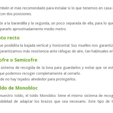
ambién el más recomendado para instalar si lo que tenemos en casa 
con dos posiciones.
e a la barandilla y la segunda, un poco separada de ella, para lo 
separarlo aproximadamente medio metro.
nto recto
posibilita la bajada vertical y horizontal. Sus muelles nos garantiz
garantizamos más resistencia ante ráfagas de aire, tan habituales en
Cofre o Semicofre
 sistema de recogida de la lona para guardarlos y evitar que se e
 que podemos recoger completamente al cerrarlo.
de no hay tejados alrededor para protegerlos.
Toldo de Monobloc
nuestro toldo, el toldo Monobloc tiene el mismo sistema de recog
sibilidad de adaptar los brazos que sea necesario. Este tipo de 