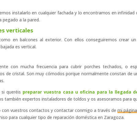
demos instalarlo en cualquier fachada y lo encontramos en infinidad
a pegado a la pared.
es verticales
 como en balcones al exterior. Con ellos conseguiremos crear u
bajada es vertical.
ente con mucha frecuencia para cubrir porches techados, o esp
hos de cristal. Son muy cómodos porque normalmente constan de u
as.
 si queréis
preparar vuestra casa u oficina para la llegada d
 también expertos instaladores de toldos y os asesoramos para que n
 con vuestros contactos y contactar conmigo a través de
mi págin
iso para cualquier tipo de reparación doméstica en Zaragoza.